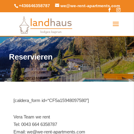
+436646358787
we@we-rent-apartments.com
Reservieren
[caldera_form id=“CF5a15948097580″]
Vera Team we rent
Tel: 0043 664 6358787
Email: we@we-rent-apartments.com